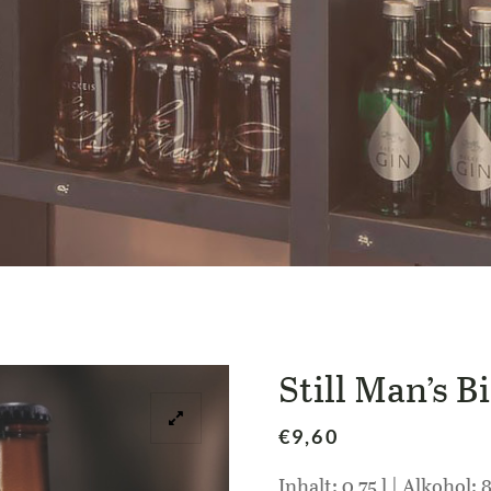
Still Man’s B
€
9,60
Inhalt: 0,75 l | Alkohol: 