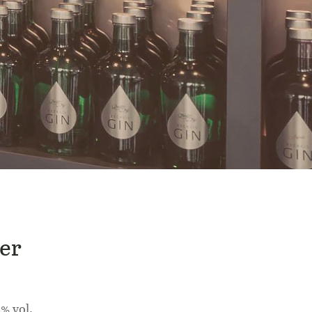
ier
8% vol.