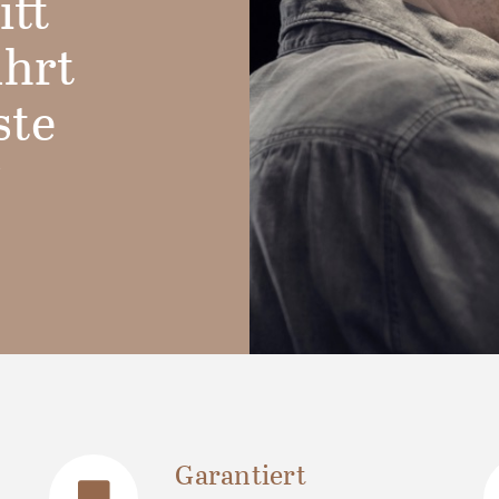
itt
ührt
ste
“
Garantiert