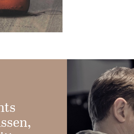
hts
assen,